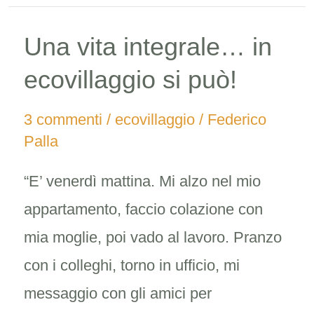
Una vita integrale… in
Una
vita
ecovillaggio si può!
integrale…
3 commenti
/
ecovillaggio
/
Federico
in
Palla
ecovillaggio
“E’ venerdì mattina. Mi alzo nel mio
si
appartamento, faccio colazione con
può!
mia moglie, poi vado al lavoro. Pranzo
con i colleghi, torno in ufficio, mi
messaggio con gli amici per