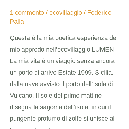
porto
di
1 commento
/
ecovillaggio
/
Federico
Palla
pianura
per
Questa è la mia poetica esperienza del
navi
mio approdo nell’ecovillaggio LUMEN
dell’anima
La mia vita è un viaggio senza ancora
un porto di arrivo Estate 1999, Sicilia,
dalla nave avvisto il porto dell’Isola di
Vulcano. Il sole del primo mattino
disegna la sagoma dell’isola, in cui il
pungente profumo di zolfo si unisce al