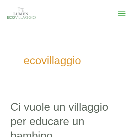
Vai
Mai
al
Men
contenuto
ecovillaggio
Ci vuole un villaggio
Ci
vuole
per educare un
un
bambino