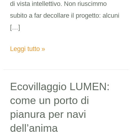
di vista intellettivo. Non riuscimmo
subito a far decollare il progetto: alcuni
[…]
Leggi tutto »
Ecovillaggio LUMEN:
Ecovillaggio
LUMEN:
come un porto di
come
pianura per navi
un
dell’anima