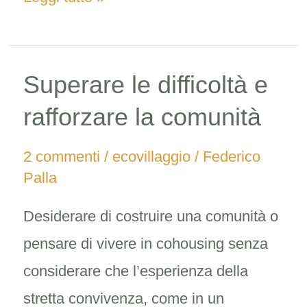
Superare le difficoltà e
Superare
le
rafforzare la comunità
difficoltà
2 commenti
/
ecovillaggio
/
Federico
e
Palla
rafforzare
Desiderare di costruire una comunità o
la
pensare di vivere in cohousing senza
comunità
considerare che l’esperienza della
stretta convivenza, come in un