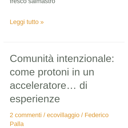
fresco salmastro
Leggi tutto »
Comunità intenzionale:
Comunità
intenzionale:
come protoni in un
come
acceleratore… di
protoni
esperienze
in
un
2 commenti
/
ecovillaggio
/
Federico
Palla
acceleratore…