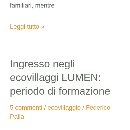
familiari, mentre
Leggi tutto »
Ingresso negli
Ingresso
negli
ecovillaggi LUMEN:
ecovillaggi
periodo di formazione
LUMEN:
5 commenti
/
ecovillaggio
/
Federico
periodo
Palla
di