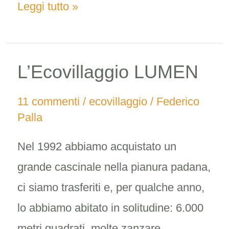
Leggi tutto »
L’Ecovillaggio LUMEN
L’Ecovillaggio
LUMEN
11 commenti
/
ecovillaggio
/
Federico
Palla
Nel 1992 abbiamo acquistato un
grande cascinale nella pianura padana,
ci siamo trasferiti e, per qualche anno,
lo abbiamo abitato in solitudine: 6.000
metri quadrati, molte zanzare,