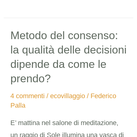
Metodo del consenso:
Metodo
del
la qualità delle decisioni
consenso:
dipende da come le
la
prendo?
qualità
delle
4 commenti
/
ecovillaggio
/
Federico
Palla
decisioni
dipende
E’ mattina nel salone di meditazione,
da
un raggio di Sole illumina una vasca di