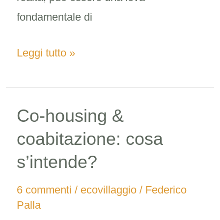
fondamentale di
Leggi tutto »
Co-housing &
Co-
housing
coabitazione: cosa
&
s’intende?
coabitazione:
6 commenti
/
ecovillaggio
/
Federico
cosa
Palla
s’intende?