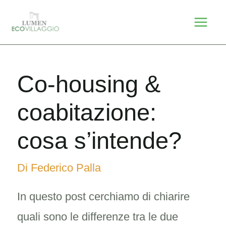
Vai
Mai
al
Men
contenuto
Co-housing &
coabitazione:
cosa s’intende?
Di
Federico Palla
I
n questo post cerchiamo di chiarire
quali sono le differenze tra le due