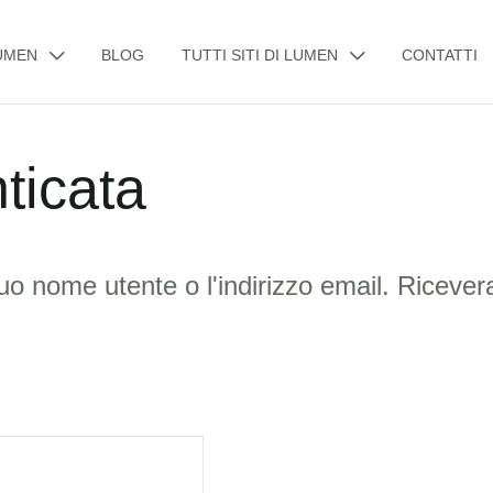
UMEN
BLOG
TUTTI SITI DI LUMEN
CONTATTI
ticata
iesto
uo nome utente o l'indirizzo email. Ricevera