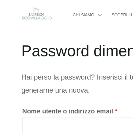
Vai
CHI SIAMO
SCOPRI L
al
contenuto
Password dimen
Rich
Hai perso la password? Inserisci il t
generarne una nuova.
Nome utente o indirizzo email
*