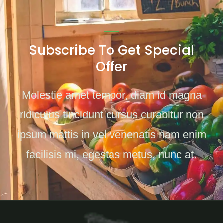
Subscribe To Get Special
Offer
Molestie amet tempor, diam id magna
ridiculus tincidunt cursus curabitur non
ipsum mattis in vel venenatis nam enim
facilisis mi, egestas metus, nunc at.